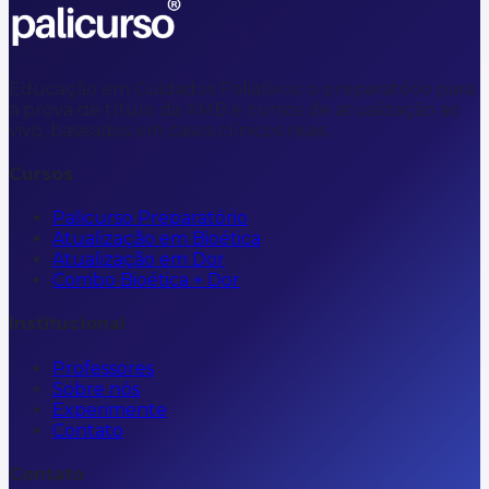
Educação em Cuidados Paliativos: o preparatório para
a prova de título da AMB e cursos de atualização ao
vivo, baseados em casos clínicos reais.
Cursos
Palicurso Preparatório
Atualização em Bioética
Atualização em Dor
Combo Bioética + Dor
Institucional
Professores
Sobre nós
Experimente
Contato
Contato