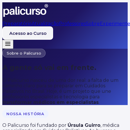
Preparatório
Atualização
Professores
Sobre
Experiment
Acesso ao Curso
Sobre o Palicurso
A gente só vai em frente.
O Palicurso nasceu de uma dor real: a falta de um
caminho claro para se preparar em Cuidados
Paliativos no Brasil. Hoje, é um projeto que une
professores especialistas e tecnologia para
transformar médicos em especialistas
.
NOSSA HISTÓRIA
O Palicurso foi fundado por
Úrsula Guirro
, médica